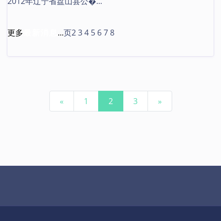
2012年辽宁省盘山县公�...
更多
最新消息
...
页2
3
4
5
6
7
8
Previous
Next
«
1
2
3
»