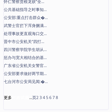
怀仁警察贾根龙获“全...
公共基础指导之时事知...
公安部:重点打击群众�...
武警士官拦下浑身捆满...
处理事故更直观海口交...
晋中市公安机关“四打...
四川警察学院学生胡从...
惩办与宽大相结合的基...
广东省公安机关女警官...
公安部要求做好两节期...
七台河市公安局见闻:�...
更多
时政试题
...
页2
3
4
5
6
7
8