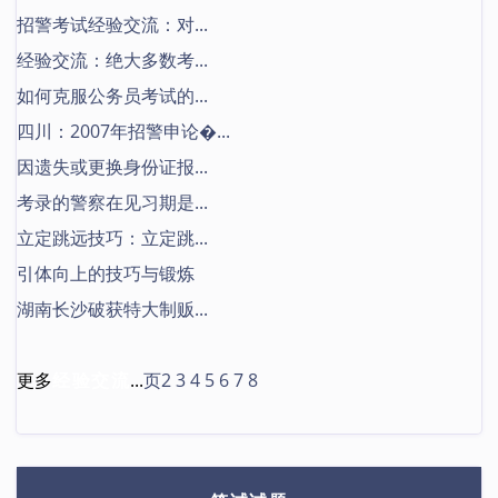
招警考试经验交流：对...
经验交流：绝大多数考...
如何克服公务员考试的...
四川：2007年招警申论�...
因遗失或更换身份证报...
考录的警察在见习期是...
立定跳远技巧：立定跳...
引体向上的技巧与锻炼
湖南长沙破获特大制贩...
更多
经验交流
...
页2
3
4
5
6
7
8